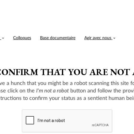
n
Colloques
Base documentaire
Agir avec nous
CONFIRM THAT YOU ARE NOT
e a hunch that you might be a robot scanning this site fo
ase click on the
I'm not a robot
button and follow the prov
structions to confirm your status as a sentient human bei