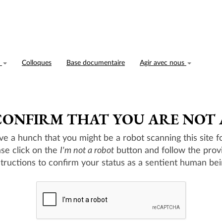
n
Colloques
Base documentaire
Agir avec nous
CONFIRM THAT YOU ARE NOT
e a hunch that you might be a robot scanning this site fo
ase click on the
I'm not a robot
button and follow the prov
structions to confirm your status as a sentient human bei